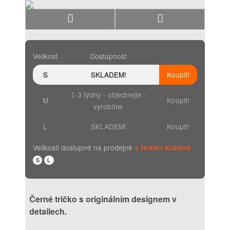
Velikost
Dostupnost
S
SKLADEM!
Koupit!
1-3 týdny - objednejte -
M
Koupit!
vyrobíme
L
SKLADEM!
Koupit!
Velikosti dostupné na prodejně
v Hradci Králové
S
L
Černé tričko s originálním designem v
detailech.