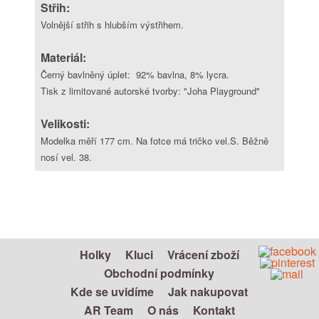
Střih:
Volnější střih s hlubším výstřihem.
Materiál:
Černý bavlněný úplet: 92% bavlna, 8% lycra.
Tisk z limitované autorské tvorby: "Joha Playground"
Velikosti:
Modelka měří 177
cm. Na fotce má tričko vel.S. Běžně
nosí vel. 38.
Holky
Kluci
Vrácení zboží
Obchodní podmínky
Kde se uvidíme
Jak nakupovat
AR Team
O nás
Kontakt