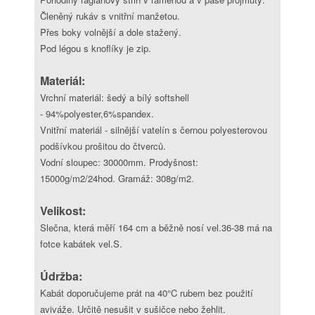
Členěný rukáv s vnitřní manžetou.
Přes boky volnější a dole stažený.
Pod légou s knoflíky je zip.
Materiál:
Vrchní materiál: šedý a bílý softshell
- 94%polyester,6%spandex.
Vnitřní materiál - silnější vatelín s černou polyesterovou
podšívkou prošitou do čtverců.
Vodní sloupec: 30000mm. Prodyšnost:
15000g/m2/24hod. Gramáž: 308g/m2.
Velikost:
Slečna, která měří 164 cm a běžně nosí vel.36-38 má na
fotce kabátek vel.S.
Údržba:
Kabát doporučujeme prát na 40°C rubem bez použití
aviváže. Určitě nesušit v sušičce nebo žehlit.