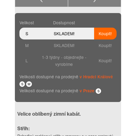
Velikost
Dostupnost
S
SKLADEM!
Koupit!
M
SKLADEM!
Koupit!
1-3 týdny - objednejte -
L
Koupit!
vyrobíme
Velikosti dostupné na prodejně
v Hradci Králové
S
M
Velikosti dostupné na prodejně
v Praze
S
Velice oblíbený zimní kabát.
Střih:
Pohodlný raglánový střih v ramenou a v pase projmutý.