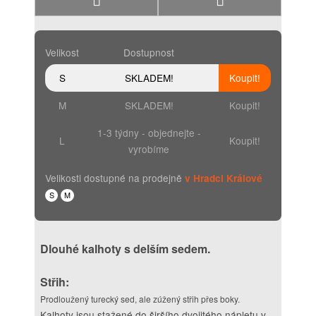
Velikost
Dostupnost
S
SKLADEM!
Koupit!
M
SKLADEM!
Koupit!
1-3 týdny - objednejte -
L
Koupit!
vyrobíme
Velikosti dostupné na prodejně
v Hradci Králové
S
M
Dlouhé kalhoty s delším sedem.
Střih:
Prodloužený turecký sed, ale zúžený střih přes boky.
Kalhoty jsou stažené do širšího dvojitého nápletu v