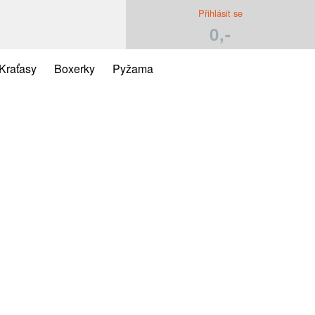
Přihlásit se
0,-
Kraťasy
Boxerky
Pyžama