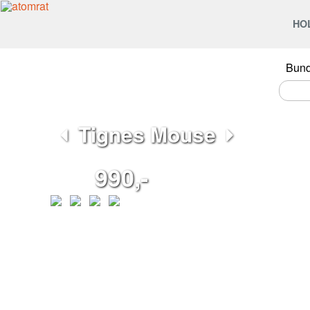
HO
Bun
Tignes Mouse
990,-
Pohodlné kalhoty s pružným pasem.
Střih:
Volný střih nohavic.