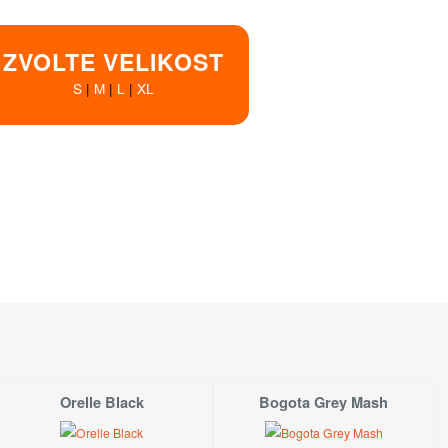
ZVOLTE VELIKOST
S
|
M
|
L
|
XL
Dostupnost
SKLADEM!
Koupit!
SKLADEM!
Koupit!
SKLADEM!
Koupit!
ny - objednejte - vyrobíme
Koupit!
é na prodejně
v Hradci Králové
S
M
L
Orelle Black
Bogota Grey Mash