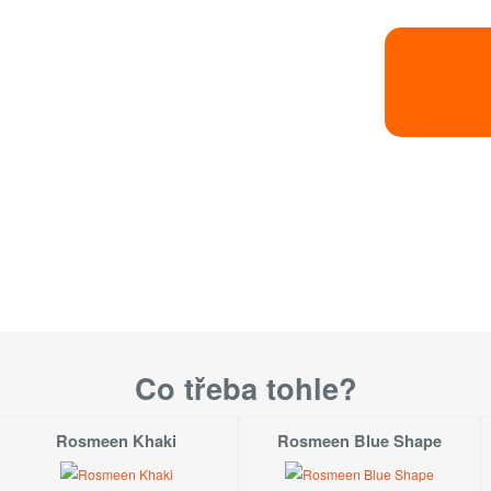
.S.
Velikost
S
M
L
XL
1-3 týd
Co třeba tohle?
Velikosti dostupn
Rosmeen Khaki
Rosmeen Blue Shape