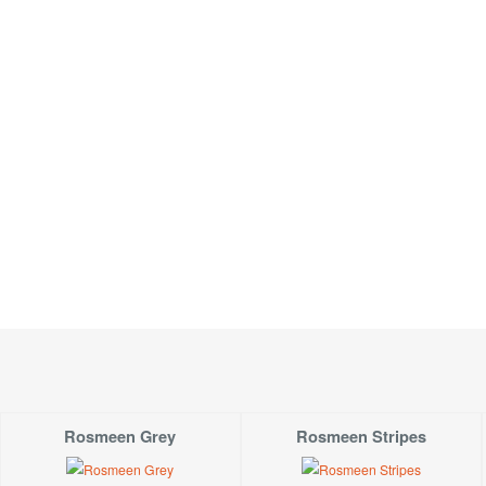
Pružný náplet v pase s širší gumou.
Materiál:
Jemně tkaná bavlna.
Velikost:
Modelka měří 166 cm. Běžně nosí vel.36-38 a na fotce má vel
Rosmeen Grey
Rosmeen Stripes