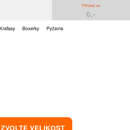
Přihlásit se
0,-
Kraťasy
Boxerky
Pyžama
ZVOLTE VELIKOST