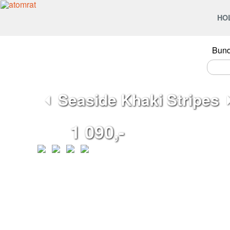
HO
Bun
Seaside Khaki Stripes
1 090,-
Khaki mikina s hlubším výstřihem.
Střih:
Pohodlný střih s klasickými rukávy.