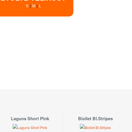
S
|
M
|
L
Dostupnost
SKLADEM!
Koupit!
ny - objednejte - vyrobíme
Koupit!
ny - objednejte - vyrobíme
Koupit!
tupné na prodejně
v Hradci Králové
S
 dostupné na prodejně
v Praze
S
Laguna Short Pink
Biollet Bl.Stripes