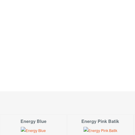
Mintová vnitřní kapuce.
Materiál:
Pružný, kvalitní úplet: 92% bavlna, 8% elastan.
Energy Blue
Energy Pink Batik