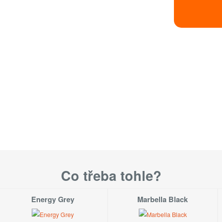
Velikost
S
M
1-3 týd
L
1-3 týd
Velikosti dos
Velikosti
Co třeba tohle?
Energy Grey
Marbella Black