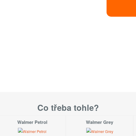
Velikost
M
L
XL
Velikosti dostupn
Velikosti
Co třeba tohle?
Walmer Petrol
Walmer Grey