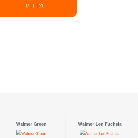
M
|
L
|
XL
Dostupnost
SKLADEM!
Koupit!
SKLADEM!
Koupit!
SKLADEM!
Koupit!
é na prodejně
v Hradci Králové
M
L
XL
 dostupné na prodejně
v Praze
XL
Walmer Green
Walmer Len Fuchsia