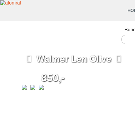
HO
Bun
Walmer Len Olive
850,-
Lněné kraťasy s pružným pasem.
Střih:
Velice pohodlný střih.