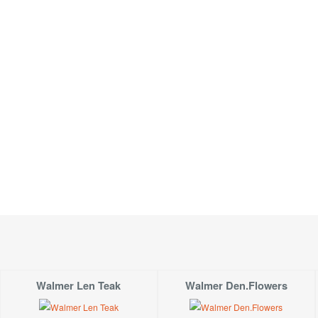
Pružný náplet v pase s širší gumou.
Materiál:
Len: 87% len, 13% bavlna.
Walmer Len Teak
Walmer Den.Flowers