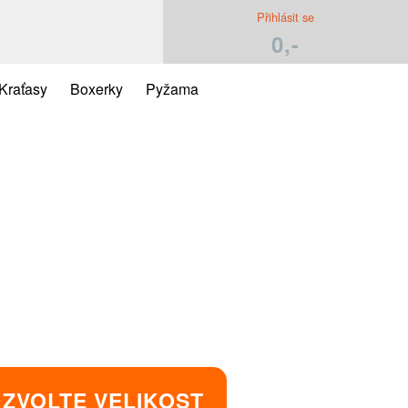
Přihlásit se
0,-
Kraťasy
Boxerky
Pyžama
ZVOLTE VELIKOST