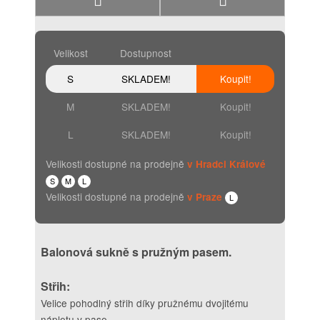
Velikost
Dostupnost
S
SKLADEM!
Koupit!
M
SKLADEM!
Koupit!
L
SKLADEM!
Koupit!
Velikosti dostupné na prodejně
v Hradci Králové
S
M
L
Velikosti dostupné na prodejně
v Praze
L
Balonová sukně s pružným pasem.
Střih:
Velice pohodlný střih díky pružnému dvojitému
nápletu v pase.