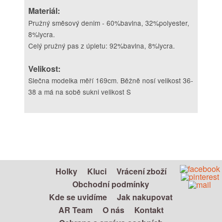
Materiál:
Pružný směsový denim - 60%bavlna, 32%polyester,
8%lycra.
Celý pružný pas z úpletu: 92%bavlna, 8%lycra.
Velikost:
Slečna modelka měří 169cm. Běžně nosí velikost 36-
38 a má na sobě sukni velikost S
Holky
Kluci
Vrácení zboží
Obchodní podmínky
Kde se uvidíme
Jak nakupovat
AR Team
O nás
Kontakt