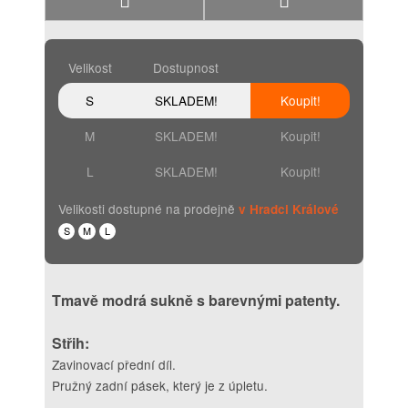
Velikost
Dostupnost
S
SKLADEM!
Koupit!
M
SKLADEM!
Koupit!
L
SKLADEM!
Koupit!
Velikosti dostupné na prodejně
v Hradci Králové
S
M
L
Tmavě modrá sukně s barevnými patenty.
Střih:
Zavinovací přední díl.
Pružný zadní pásek, který je z úpletu.