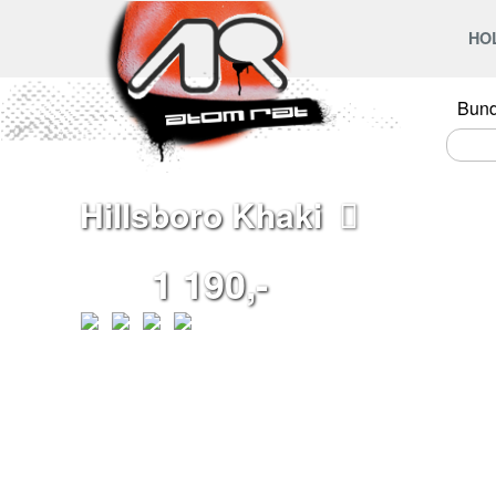
HO
Bun
Hillsboro Khaki
1 190,-