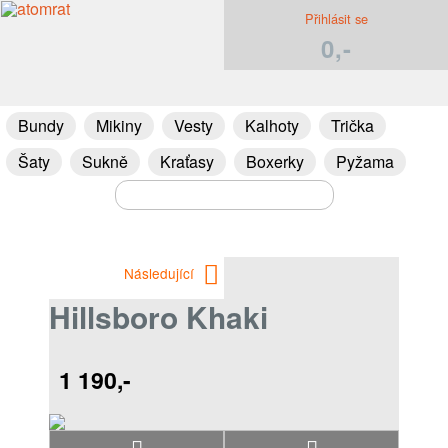
Přihlásit se
0,-
Bundy
Mikiny
Vesty
Kalhoty
Trička
Šaty
Sukně
Kraťasy
Boxerky
Pyžama
Následující
Hillsboro Khaki
1 190,-