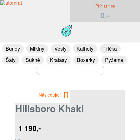
Přihlásit se
0,-
Bundy
Mikiny
Vesty
Kalhoty
Trička
Šaty
Sukně
Kraťasy
Boxerky
Pyžama
Následující
Hillsboro Khaki
1 190,-