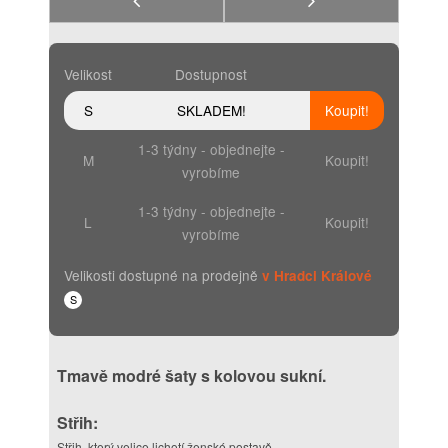
Velikost
Dostupnost
S
SKLADEM!
Koupit!
1-3 týdny - objednejte -
M
Koupit!
vyrobíme
1-3 týdny - objednejte -
L
Koupit!
vyrobíme
Velikosti dostupné na prodejně
v Hradci Králové
S
Tmavě modré šaty s kolovou sukní.
Střih:
Střih, který velice lichotí ženské postavě.