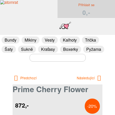
Přihlásit se
0,-
Bundy
Mikiny
Vesty
Kalhoty
Trička
Šaty
Sukně
Kraťasy
Boxerky
Pyžama
Předchozí
Následující
Prime Cherry Flower
872,-
-20%