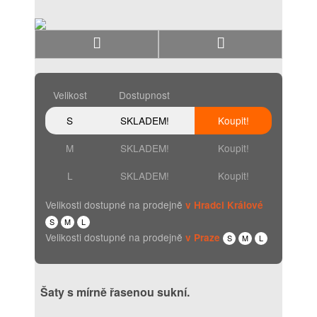
Velikost
Dostupnost
S
SKLADEM!
Koupit!
M
SKLADEM!
Koupit!
L
SKLADEM!
Koupit!
Velikosti dostupné na prodejně
v Hradci Králové
S
M
L
Velikosti dostupné na prodejně
v Praze
S
M
L
Šaty s mírně řasenou sukní.