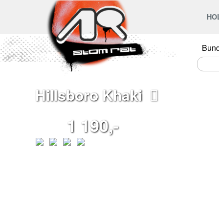
HO
Bun
Hillsboro Khaki
1 190,-