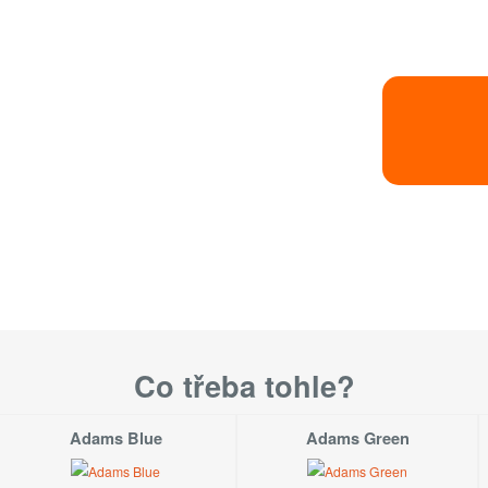
l.38.
Velikost
S
M
L
Co třeba tohle?
XL
Adams Blue
Adams Green
Velikosti dostupné
Velikosti dost