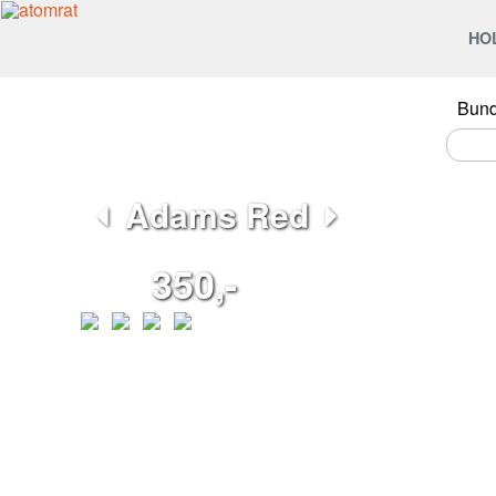
HO
Bun
Adams Red
350,-
Červené pružné tričko.
Střih:
Rovný, úzký střih s jemnou lemovkou kolem krku.