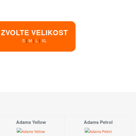
ZVOLTE VELIKOST
S
|
M
|
L
|
XL
Dostupnost
SKLADEM!
Koupit!
SKLADEM!
Koupit!
SKLADEM!
Koupit!
SKLADEM!
Koupit!
Adams Yellow
Adams Petrol
 na prodejně
v Hradci Králové
S
M
L
XL
upné na prodejně
v Praze
S
M
L
XL