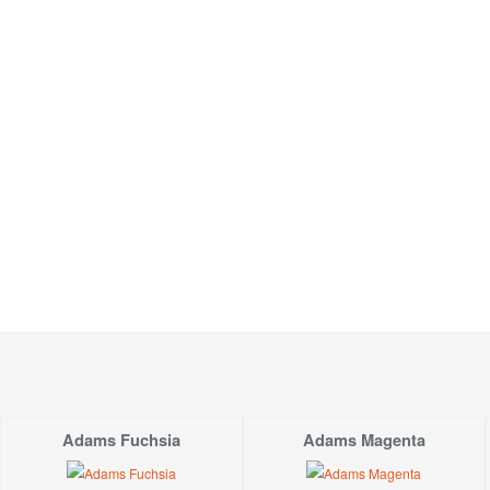
Materiál:
Kvalitní bavlněný úplet: 92%bavlna, 8%elastan.
Velikost:
Modelka měří 169cm. Na fotce má tričko vel.S. Běžně nosí ve
Údržba:
Tričko doporučujeme prát šetrně rubem na 30°C.
Adams Fuchsia
Adams Magenta