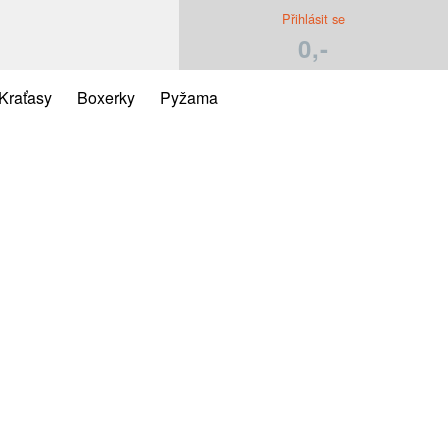
Přihlásit se
0,-
Kraťasy
Boxerky
Pyžama