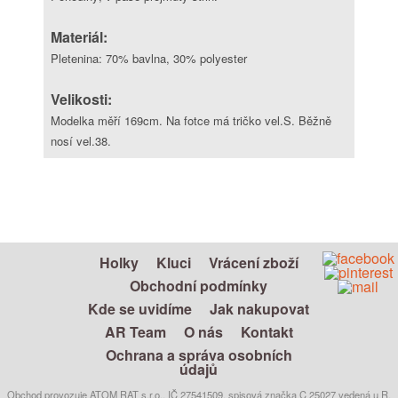
Materiál:
Pletenina: 70% bavlna, 30% polyester
Velikosti:
Modelka měří 169cm. Na fotce má tričko vel.S. Běžně
nosí vel.38.
Holky
Kluci
Vrácení zboží
Obchodní podmínky
Kde se uvidíme
Jak nakupovat
AR Team
O nás
Kontakt
Ochrana a správa osobních
údajů
Obchod provozuje ATOM RAT s.r.o., IČ 27541509, spisová značka C 25027 vedená u R.