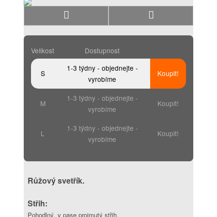
Velikost
Dostupnost
1-3 týdny - objednejte -
S
Koupit!
vyrobíme
1-3 týdny - objednejte -
M
Koupit!
vyrobíme
1-3 týdny - objednejte -
L
Koupit!
vyrobíme
Růžový svetřík.
Střih:
Pohodlný, v pase projmutý střih.