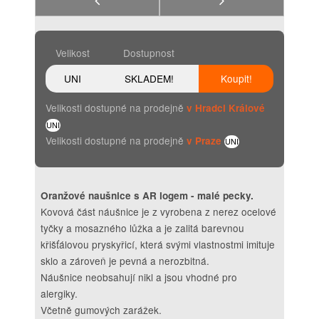
Velikost
Dostupnost
UNI
SKLADEM!
Koupit!
Velikosti dostupné na prodejně
v Hradci Králové
UNI
Velikosti dostupné na prodejně
v Praze
UNI
Oranžové naušnice s AR logem - malé pecky.
Kovová část náušnice je z vyrobena z nerez ocelové
tyčky a mosazného lůžka a je zalitá barevnou
křišťálovou pryskyřicí, která svými vlastnostmi imituje
sklo a zároveň je pevná a nerozbitná.
Náušnice neobsahují nikl a jsou vhodné pro
alergiky.
Včetně gumových zarážek.