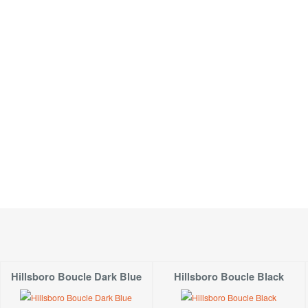
Raglánový střih rukávů.
Vhodný model pro dívky a ženy s výraznější, vyšší posta
Materiál:
Pěkný kvalitní úplet - 290g/m2. Směs: 92%bavlna, 8%lycra.
Velikost:
Slečna modelka měří 167 cm. Na fotce má šaty vel.S. Běž
Údržba:
Šaty doporučujeme prát šetrně rubem na 30°C.
Hillsboro Boucle Dark Blue
Hillsboro Boucle Black