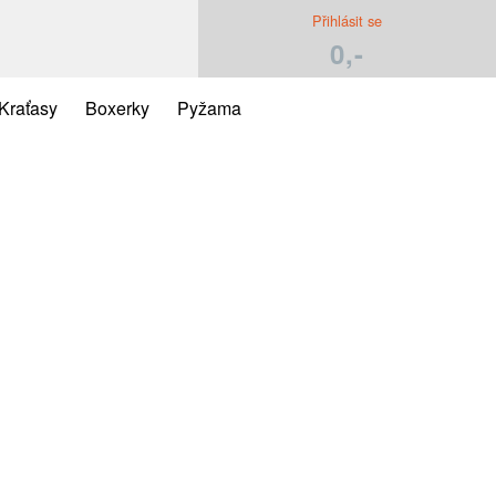
Přihlásit se
0,-
Kraťasy
Boxerky
Pyžama