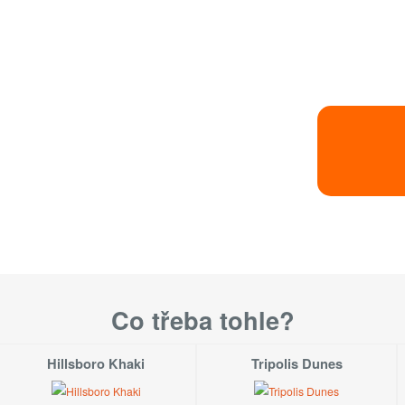
vou.
ně nosí vel. 36.
Velikost
S
M
Co třeba tohle?
L
Hillsboro Khaki
Tripolis Dunes
Velikosti dostupn
Velikosti