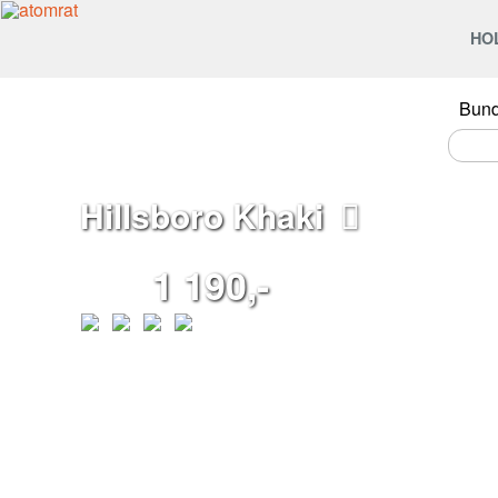
HO
Bun
Hillsboro Khaki
1 190,-