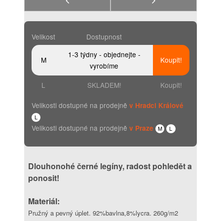
Velikost
Dostupnost
1-3 týdny - objednejte -
M
Koupit!
vyrobíme
L
SKLADEM!
Koupit!
Velikosti dostupné na prodejně
v Hradci Králové
L
Velikosti dostupné na prodejně
v Praze
M
L
Dlouhonohé černé legíny, radost pohledět a
ponosit!
Materiál:
Pružný a pevný úplet. 92%bavlna,8%lycra. 260g/m2