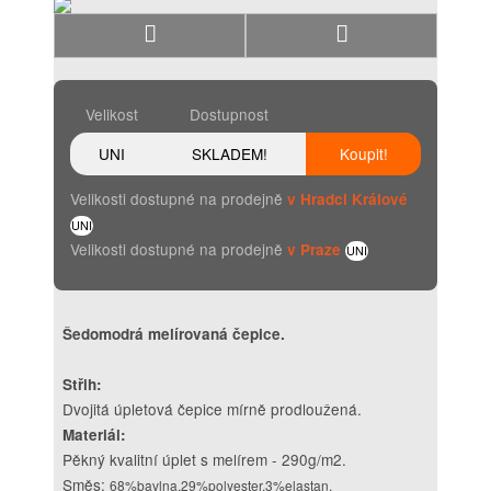
Velikost
Dostupnost
UNI
SKLADEM!
Koupit!
Velikosti dostupné na prodejně
v Hradci Králové
UNI
Velikosti dostupné na prodejně
v Praze
UNI
Šedomodrá melírovaná čepice.
Střih:
Dvojitá úpletová čepice mírně prodloužená.
Materiál:
Pěkný kvalitní úplet s melírem - 290g/m2.
Směs:
68%bavlna,29%polyester,3%elastan.