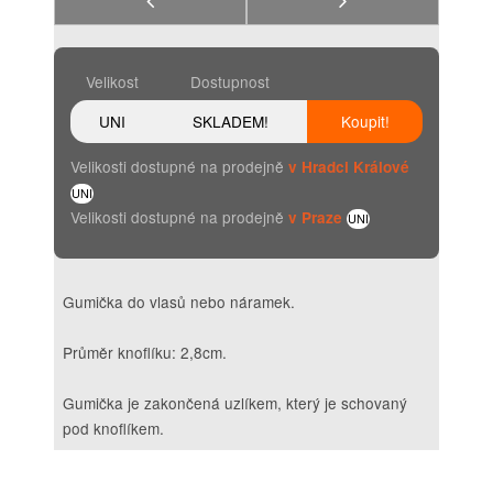
Velikost
Dostupnost
UNI
SKLADEM!
Koupit!
Velikosti dostupné na prodejně
v Hradci Králové
UNI
Velikosti dostupné na prodejně
v Praze
UNI
Gumička do vlasů nebo náramek.
Průměr knoflíku: 2,8cm.
Gumička je zakončená uzlíkem, který je schovaný
pod knoflíkem.