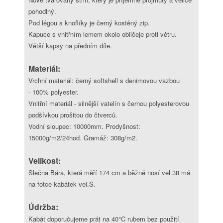
pohodlný.
Pod légou s knoflíky je černý kostěný zip.
Kapuce s vnitřním lemem okolo obličeje proti větru.
Větší kapsy na předním díle.
Materiál:
Vrchní materiál: černý softshell s denimovou vazbou
- 100% polyester.
Vnitřní materiál - silnější vatelín s černou polyesterovou
podšívkou prošitou do čtverců.
Vodní sloupec: 10000mm. Prodyšnost:
15000g/m2/24hod. Gramáž: 308g/m2.
Velikost:
Slečna Bára, která měří 174 cm a běžně nosí vel.38 má
na fotce kabátek vel.S.
Údržba:
Kabát doporučujeme prát na 40°C rubem bez použití