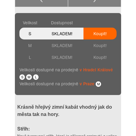
Velikost
Dostupnost
S
SKLADEM!
Koupit!
M
SKLADEM!
Koupit!
L
SKLADEM!
Koupit!
Velikosti dostupné na prodejně
v Hradci Králové
S
M
L
Velikosti dostupné na prodejně
v Praze
M
Krásně hřejivý zimní kabát vhodný jak do
města tak na hory.
Střih:
Nově tvarovaný střih, který je příjemně projmutý a velice