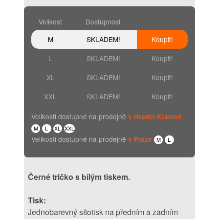
Velikost
Dostupnost
M
SKLADEM!
Koupit!
L
SKLADEM!
Koupit!
XL
SKLADEM!
Koupit!
XXL
SKLADEM!
Koupit!
Velikosti dostupné na prodejně
v Hradci Králové
M
L
XL
XXL
Velikosti dostupné na prodejně
v Praze
M
L
Černé tričko s bílým tiskem.
Tisk:
Jednobarevný sítotisk na předním a zadním