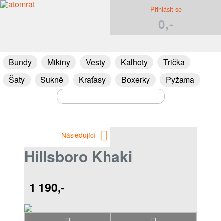
Přihlásit se
0,-
Bundy
Mikiny
Vesty
Kalhoty
Trička
Šaty
Sukně
Kraťasy
Boxerky
Pyžama
Následující
Hillsboro Khaki
1 190,-