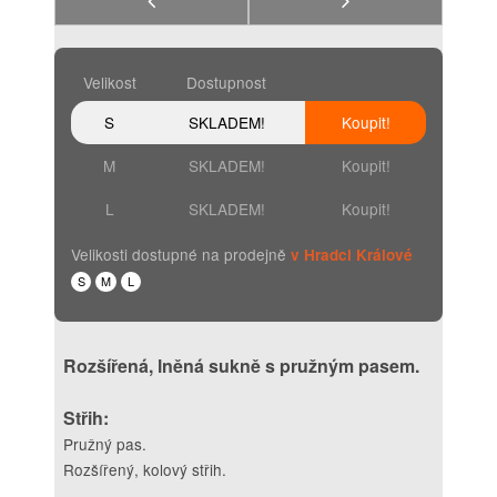
Velikost
Dostupnost
S
SKLADEM!
Koupit!
M
SKLADEM!
Koupit!
L
SKLADEM!
Koupit!
Velikosti dostupné na prodejně
v Hradci Králové
S
M
L
Rozšířená, lněná sukně s pružným pasem.
Střih:
Pružný pas.
Rozšířený, kolový střih.