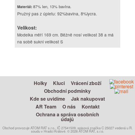
87% len, 13% bavlna.
Materiál:
Pružný pas z úpletu: 92%bavlna, 8%lycra.
Velikost:
Modelka měří 169 cm. Běžně nosí velikost 38 a má
na sobě sukni velikost S
Holky
Kluci
Vrácení zboží
Obchodní podmínky
Kde se uvidíme
Jak nakupovat
AR Team
O nás
Kontakt
Ochrana a správa osobních
údajů
Obchod provozuje ATOM RAT s.r.o., IČ 27541509, spisová značka C 25027 vedená u R.
soudu v Hradci Králové. © 2026 ATOM RAT, s.r.o.