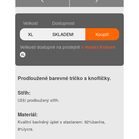
Velikost
Dostupnost
XL
SKLADEM!
Koupit!
Velikosti dostupné na prodejně
v Hradci Králové
XL
Prodloužené barevné tričko s knoflíčky.
Střih:
Užší prodloužený střih.
Materiál:
Kvalitní bavlněný úplet s elastanem: 92%bavlna,
8%lycra.