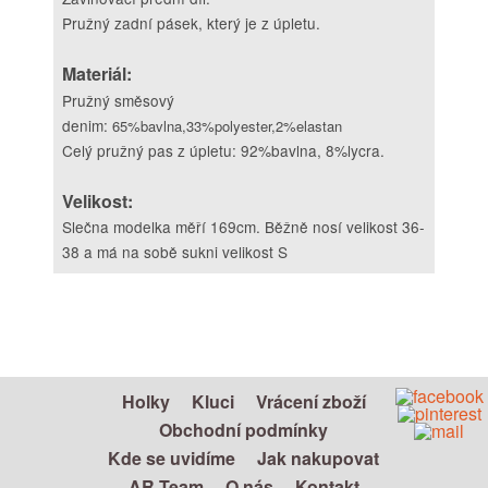
Pružný zadní pásek, který je z úpletu.
Materiál:
Pružný směsový
denim:
65%bavlna,33%polyester,2%elastan
Celý pružný pas z úpletu: 92%bavlna, 8%lycra.
Velikost:
Slečna modelka měří 169cm. Běžně nosí velikost 36-
38 a má na sobě sukni velikost S
Holky
Kluci
Vrácení zboží
Obchodní podmínky
Kde se uvidíme
Jak nakupovat
AR Team
O nás
Kontakt