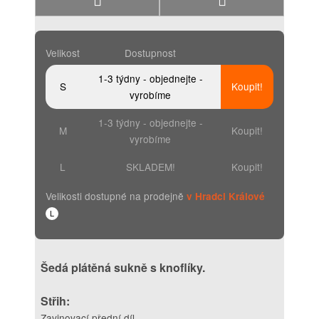
Velikost
Dostupnost
1-3 týdny - objednejte -
S
Koupit!
vyrobíme
1-3 týdny - objednejte -
M
Koupit!
vyrobíme
L
SKLADEM!
Koupit!
Velikosti dostupné na prodejně
v Hradci Králové
L
Šedá plátěná sukně s knoflíky.
Střih:
Zavinovací přední díl.