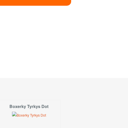
Dostupnost
SKLADEM!
Koupit!
SKLADEM!
Koupit!
ny - objednejte - vyrobíme
Koupit!
ny - objednejte - vyrobíme
Koupit!
pné na prodejně
v Hradci Králové
S
M
Boxerky Tyrkys Dot