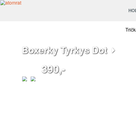
HO
Trič
Boxerky Tyrkys Dot
390,-
Pohodové pánské boxerky.
Střih:
Volný a pohodlný střih.
Míry jsou uvedeny v nenataženém stavu.