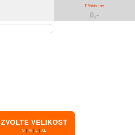
Přihlásit se
0,-
ZVOLTE VELIKOST
S
|
M
|
L
|
XL