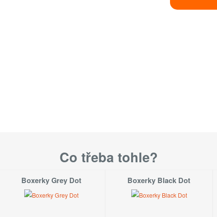
Velikost
S
M
L
1-3 týd
XL
1-3 týd
Velikosti dostu
Co třeba tohle?
Boxerky Grey Dot
Boxerky Black Dot