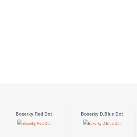
Materiál:
Lehký tištěný materiál: 100% bavlna.
Boxerky Red Dot
Boxerky D.Blue Dot