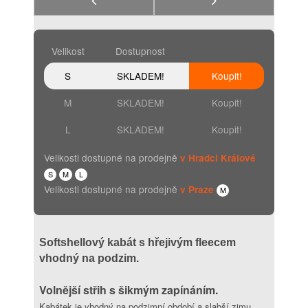
Velikost
Dostupnost
S
SKLADEM!
Koupit!
M
SKLADEM!
Koupit!
L
SKLADEM!
Koupit!
Velikosti dostupné na prodejně
v Hradci Králové
S
M
L
Velikosti dostupné na prodejně
v Praze
M
Softshellový kabát s hřejivým fleecem
vhodný na podzim.
Volnější střih s šikmým zapínáním.
Kabátek je vhodný na podzimní období a slabší zimu.