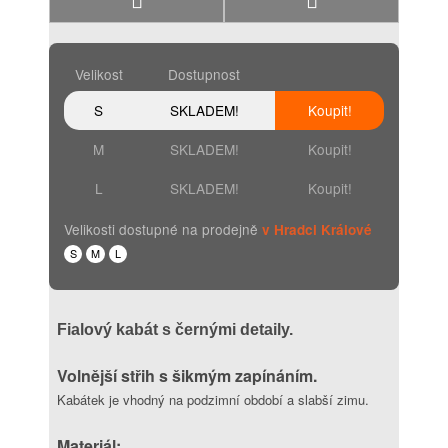
Velikost
Dostupnost
S
SKLADEM!
Koupit!
M
SKLADEM!
Koupit!
L
SKLADEM!
Koupit!
Velikosti dostupné na prodejně
v Hradci Králové
S
M
L
Fialový kabát s černými detaily.
Volnější střih s šikmým zapínáním.
Kabátek je vhodný na podzimní období a slabší zimu.
Materiál: