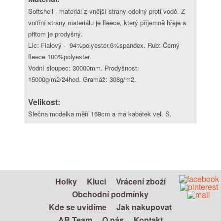
Softshell - materiál z vnější strany odolný proti vodě. Z
vnitřní strany materiálu je fleece, který příjemně hřeje a
přitom je prodyšný.
Líc: Fialový - 94%polyester,6%spandex. Rub: Černý
fleece 100%polyester.
Vodní sloupec: 30000mm. Prodyšnost:
15000g/m2/24hod. Gramáž: 308g/m2.
Velikost:
Slečna modelka měří 169cm a má kabátek vel. S.
Holky
Kluci
Vrácení zboží
Obchodní podmínky
Kde se uvidíme
Jak nakupovat
AR Team
O nás
Kontakt